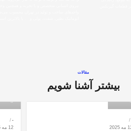
نیروی انسانی متخصص و با تجربه و همچنین وجو
مر قطعات گیربکس
واحدهای ساخت و تولید در تهران محسوب می‌شو
اتوماتیک نظیر، شفت، پولی و … با بالاترین استان
مقالات
بیشتر آشنا شویم
admin
adm
-
ه 2025
12 مه 2025