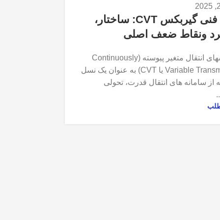
آنالیز فنی گیربکس CVT: ساختار،
د ونقاط ضعف اصلی
admin
گیربکسهای انتقال متغیر پیوسته (Continuously
Variable Transmission یا CVT) به عنوان یک نسل
 از سامانه های انتقال قدرت، تحولی
-
طلب
12 مه 2025
می 12, 2025
کار میکند؟
گیر
شاهد تغییر ق
AT در خودر
دس...