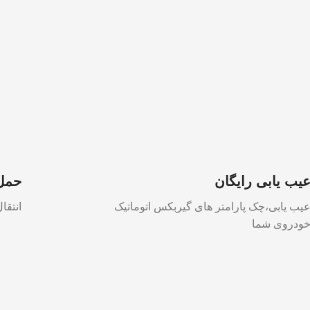
یب یابی رایگان
حمل 
یب یابی،چک پارامتر های گیربکس اتوماتیک
انتقا
ودروی شما