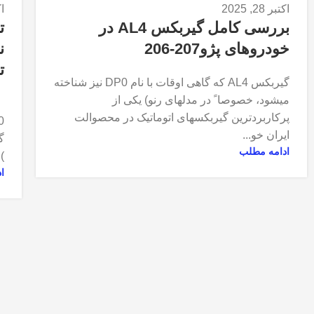
اکتبر 28, 2025
اکت
بررسی کامل گیربکس AL4 در
خودروهای پژو207-206
ن
ت
گیربکس AL4 که گاهی اوقات با نام DP0 نیز شناخته
میشود، خصوصا ً در مدلهای رنو) یکی از
پرکاربردترین گیربکسهای اتوماتیک در محصوالت
ایران خو...
گ
ادامه مطلب
)م
ا