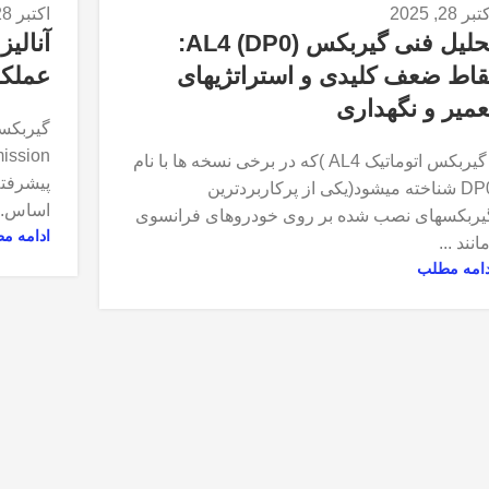
بر 28, 2025
اکتبر 28, 2025
تحلیل فنی گیربکس (AL4 (DP0:
قاط ضعف کلیدی و استراتژیهای
عملکر
عمیر و نگهداری
گیربکس اتوماتیک AL4 )که در برخی نسخه ها با نام
پیشرفته
DP0 شناخته میشود(یکی از پرکاربردترین
اساس...
یربکسهای نصب شده بر روی خودروهای فرانسوی
ادامه م
انند ...
دامه مطلب