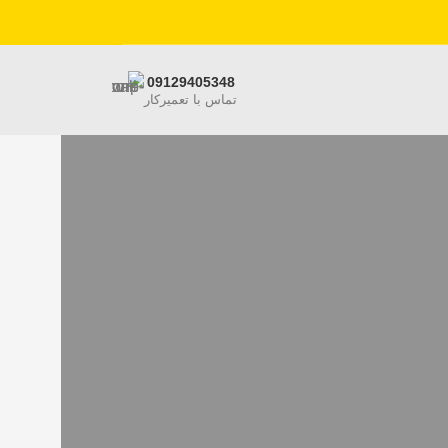
09129405348
تماس با تعمیرکار