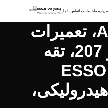
(406) 555-0120
درباره ما
خدمات ما
تماس با ما
We are online 24/7
بایگانی برچسب ها: گیربکس AL4، تعمیرات
گیربکس اتومات، پژو 206، پژو 207، تقه
گیربکس، شیر برقی، روغن ESSO
LT7، کنترل هیدرولیکی،