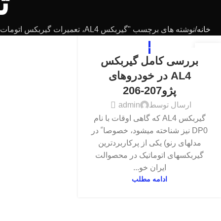
ت
خانه
نوشته های برچسب "گیربکس AL4، تعمیرات گیربکس اتومات، پژو 206، پژو 207، تقه گیربکس، شیر برقی، روغن ESSO LT71141، Limp Mode، کنترل هیدرولیکی، تورک کانورتر"
-
27
بررسی کامل گیربکس
اکتبر
AL4 در خودروهای
پژو207-206
ارسال توسط
admin
گیربکس AL4 که گاهی اوقات با نام
DP0 نیز شناخته میشود، خصوصا ً در
مدلهای رنو) یکی از پرکاربردترین
گیربکسهای اتوماتیک در محصوالت
ایران خو...
ادامه مطلب