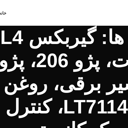
خانه
1141، Limp Mode